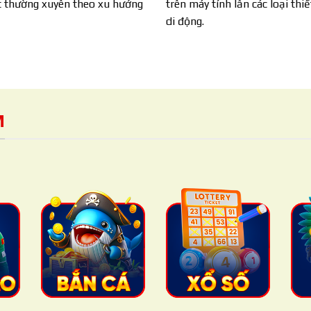
 thường xuyên theo xu hướng
trên máy tính lẫn các loại thiế
di động.
M