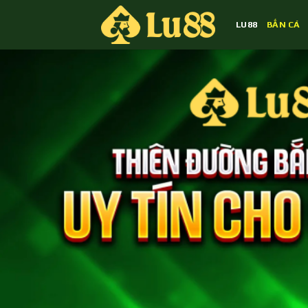
Skip
to
LU88
BẮN CÁ
content