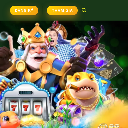
ĐĂNG KÝ
THAM GIA