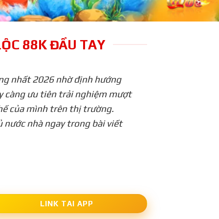
LỘC 88K ĐẦU TAY
hủng nhất 2026 nhờ định hướng
y càng ưu tiên trải nghiệm mượt
ế của mình trên thị trường.
 nước nhà ngay trong bài viết
LINK TAI APP