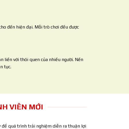
cho đến hiện đại. Mỗi trò chơi đều được
ắn liền với thói quen của nhiều người. Nền
n tục.
NH VIÊN MỚI
 để quá trình trải nghiệm diễn ra thuận lợi