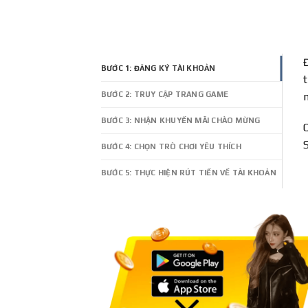
Đ
BƯỚC 1: ĐĂNG KÝ TÀI KHOẢN
t
n
BƯỚC 2: TRUY CẬP TRANG GAME
BƯỚC 3: NHẬN KHUYẾN MÃI CHÀO MỪNG
Q
S
BƯỚC 4: CHỌN TRÒ CHƠI YÊU THÍCH
BƯỚC 5: THỰC HIỆN RÚT TIỀN VỀ TÀI KHOẢN