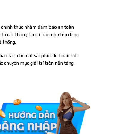
ái chính thức nhằm đảm bảo an toàn
 đủ các thông tin cơ bản như tên đăng
ệ thống.
hao tác, chỉ mất vài phút để hoàn tất.
 chuyên mục giải trí trên nền tảng.