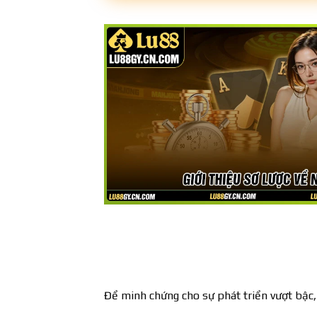
Để minh chứng cho sự phát triển vượt bậc,