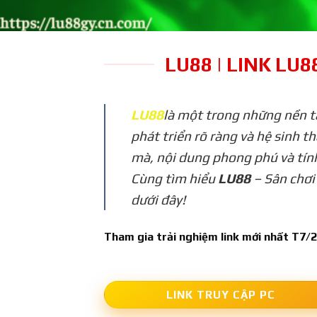
LU88 | LINK LU
LU88
là một trong những nền t
phát triển rõ ràng và hệ sinh 
mà, nội dung phong phú và tính
Cùng tìm hiểu
LU88
– Sân chơi
dưới đây!
Tham gia trải nghiệm link mới nhất T7/
LINK TRUY CẬP PC