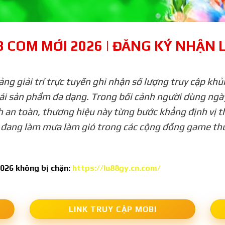
88 COM MỚI 2026 | ĐĂNG KÝ NHẬN 
ảng giải trí trực tuyến ghi nhận số lượng truy cập k
thái sản phẩm đa dạng.
Trong bối cảnh người dùng ngà
 an toàn, thương hiệu này từng bước khẳng định vị th
 đang làm mưa làm gió trong các cộng đồng game thủ
2026 không bị chặn:
https://lu88gy.cn.com/
LINK TRUY CẬP MOBI